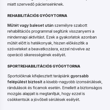
miatt szenvedő pácienseinknek.
REHABILITÁCIÓS GYÓGYTORNA
Műtét vagy baleset után
személyre szabott
rehabilitációs programmal segítünk visszanyerni a
mindennapi aktivitást. Ezek a gyakorlatok azonban
műtét előtt is hatékonyak, hiszen előkészítik a
szöveteket a beavatkozásra, ezzel növelve az
operáció sikerességének esélyét.
SPORTREHABILITÁCIÓS GYÓGYTORNA
Sportolóknak kifejlesztett terápiánk
gyorsabb
felépülést biztosít
a kisebb-nagyobb izomsérülések,
rándulások és ficamok esetén. Emellett a biztonságos
mozgás alapjait is megtanítjuk, hogy ezzel is
csökkentsük a jövőbeli sérülések esélyét.