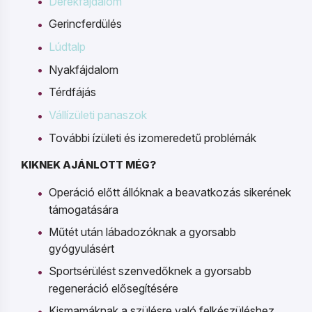
Derékfájdalom
Gerincferdülés
Lúdtalp
Nyakfájdalom
Térdfájás
Vállízületi panaszok
További ízületi és izomeredetű problémák
KIKNEK AJÁNLOTT MÉG?
Operáció előtt állóknak a beavatkozás sikerének
támogatására
Műtét után lábadozóknak a gyorsabb
gyógyulásért
Sportsérülést szenvedőknek a gyorsabb
regeneráció elősegítésére
Kismamáknak a szülésre való felkészüléshez