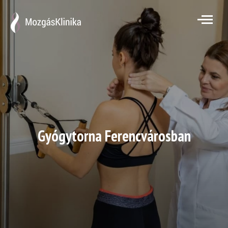
Emal cím*
Feliratkozok
Gyógytorna Ferencvárosban