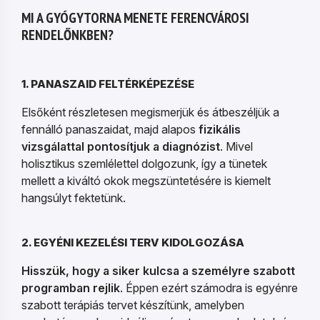
MI A GYÓGYTORNA MENETE FERENCVÁROSI
RENDELŐNKBEN?
1. PANASZAID FELTÉRKÉPEZÉSE
Elsőként részletesen megismerjük és átbeszéljük a
fennálló panaszaidat, majd alapos
fizikális
vizsgálattal pontosítjuk a diagnózist
. Mivel
holisztikus szemlélettel dolgozunk, így a tünetek
mellett a kiváltó okok megszüntetésére is kiemelt
hangsúlyt fektetünk.
2. EGYÉNI KEZELÉSI TERV KIDOLGOZÁSA
Hisszük, hogy a siker kulcsa a személyre szabott
programban rejlik
. Éppen ezért számodra is egyénre
szabott terápiás tervet készítünk, amelyben