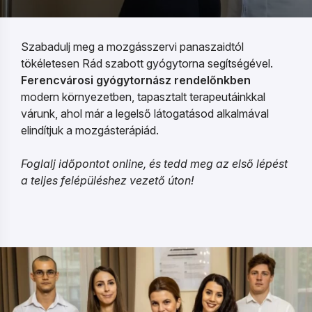
Szabadulj meg a mozgásszervi panaszaidtól
tökéletesen Rád szabott gyógytorna segítségével.
Ferencvárosi gyógytornász rendelőnkben
modern környezetben, tapasztalt terapeutáinkkal
várunk, ahol már a legelső látogatásod alkalmával
elindítjuk a mozgásterápiád.
Foglalj időpontot online, és tedd meg az első lépést
a teljes felépüléshez vezető úton!