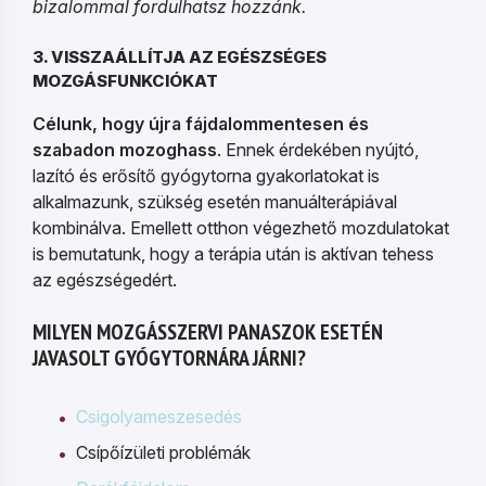
bizalommal fordulhatsz hozzánk.
3. VISSZAÁLLÍTJA AZ EGÉSZSÉGES
MOZGÁSFUNKCIÓKAT
Célunk, hogy újra fájdalommentesen és
szabadon mozoghass
. Ennek érdekében nyújtó,
lazító és erősítő gyógytorna gyakorlatokat is
alkalmazunk, szükség esetén manuálterápiával
kombinálva. Emellett otthon végezhető mozdulatokat
is bemutatunk, hogy a terápia után is aktívan tehess
az egészségedért.
MILYEN MOZGÁSSZERVI PANASZOK ESETÉN
JAVASOLT GYÓGYTORNÁRA JÁRNI?
Csigolyameszesedés
Csípőízületi problémák