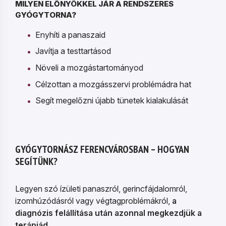
MILYEN ELŐNYÖKKEL JÁR A RENDSZERES
GYÓGYTORNA?
Enyhíti a panaszaid
Javítja a testtartásod
Növeli a mozgástartományod
Célzottan a mozgásszervi problémádra hat
Segít megelőzni újabb tünetek kialakulását
GYÓGYTORNÁSZ FERENCVÁROSBAN – HOGYAN
SEGÍTÜNK?
Legyen szó ízületi panaszról, gerincfájdalomról,
izomhúzódásról vagy végtagproblémákról,
a
diagnózis felállítása után azonnal megkezdjük a
terápiád
.