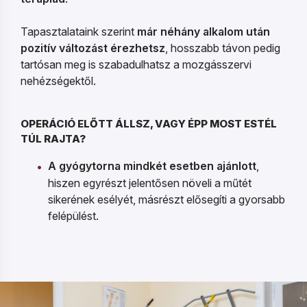
Tapasztalataink szerint
már néhány alkalom után
pozitív változást érezhetsz
, hosszabb távon pedig
tartósan meg is szabadulhatsz a mozgásszervi
nehézségektől.
OPERÁCIÓ ELŐTT ÁLLSZ, VAGY ÉPP MOST ESTÉL
TÚL RAJTA?
A gyógytorna mindkét esetben ajánlott
,
hiszen egyrészt jelentősen növeli a műtét
sikerének esélyét, másrészt elősegíti a gyorsabb
felépülést.