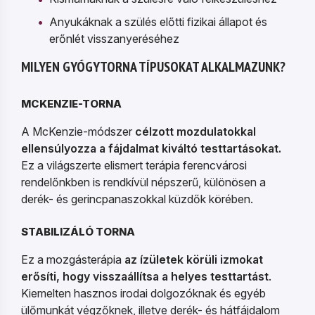
Anyukáknak a szülés előtti fizikai állapot és
erőnlét visszanyeréséhez
MILYEN GYÓGYTORNA TÍPUSOKAT ALKALMAZUNK?
MCKENZIE-TORNA
A McKenzie-módszer
célzott mozdulatokkal
ellensúlyozza a fájdalmat kiváltó testtartásokat.
Ez a világszerte elismert terápia ferencvárosi
rendelőnkben is rendkívül népszerű, különösen a
derék- és gerincpanaszokkal küzdők körében.
STABILIZÁLÓ TORNA
Ez a mozgásterápia
az ízületek körüli izmokat
erősíti, hogy visszaállítsa a helyes testtartást
.
Kiemelten hasznos irodai dolgozóknak és egyéb
ülőmunkát végzőknek, illetve derék- és hátfájdalom