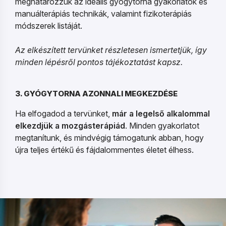
meghatározzuk az ideális gyógytorna gyakorlatok és
manuálterápiás technikák, valamint fizikoterápiás
módszerek listáját.
Az elkészített tervünket részletesen ismertetjük, így
minden lépésről pontos tájékoztatást kapsz.
3. GYÓGYTORNA AZONNALI MEGKEZDÉSE
Ha elfogadod a tervünket,
már a legelső alkalommal
elkezdjük a mozgásterápiád
. Minden gyakorlatot
megtanítunk, és mindvégig támogatunk abban, hogy
újra teljes értékű és fájdalommentes életet élhess.