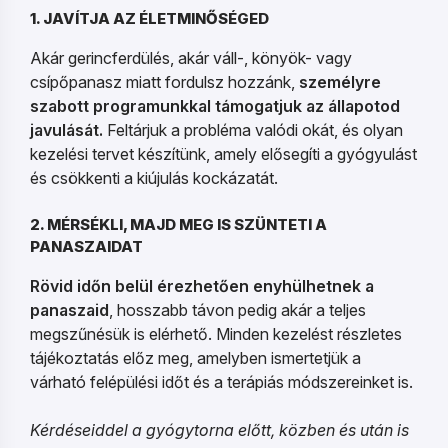
1. JAVÍTJA AZ ÉLETMINŐSÉGED
Akár gerincferdülés, akár váll-, könyök- vagy
csípőpanasz miatt fordulsz hozzánk,
személyre
szabott programunkkal támogatjuk az állapotod
javulását.
Feltárjuk a probléma valódi okát, és olyan
kezelési tervet készítünk, amely elősegíti a gyógyulást
és csökkenti a kiújulás kockázatát.
2. MÉRSÉKLI, MAJD MEG IS SZÜNTETI A
PANASZAIDAT
Rövid időn belül érezhetően enyhülhetnek a
panaszaid
, hosszabb távon pedig akár a teljes
megszűnésük is elérhető. Minden kezelést részletes
tájékoztatás előz meg, amelyben ismertetjük a
várható felépülési időt és a terápiás módszereinket is.
Kérdéseiddel a gyógytorna előtt, közben és után is