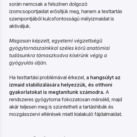
során nemcsak a felszínen dolgozó
izomcsoportjaidat erősítjük meg, hanem a testtartás
szempontjából kulcsfontosságú mélyizmaidat is
aktiváljuk.
Magasan képzett, egyetemi végzettségű
gyógytornászainkkal széles körű anatómiai
tudásunkra támaszkodva kísérünk végig a
gyógyulás útján.
Ha testtartási problémával érkezel,
a hangsúlyt az
izmaid stabilizálására helyezzük, és otthoni
gyakorlatokat is megtanítunk számodra.
A
rendszeres gyógytorna fokozatosan mérsékli, majd
akár teljesen meg is szüntetheti a tartáshibák és
mozgásszervi eltérések miatt kialakuló fájdalmaidat.